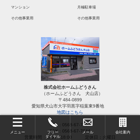
マンション
月極駐車場
その他事業用
その他事業用
株式会社ホームふどうさん
（ホームふどうさん 犬山店）
〒484-0899
愛知県犬山市大字羽黒字稲葉東9番地
地図はこちら
TEL：0568-67-7707
FAX：0568-67-7044
メニュー
フリー
メール
会社案内
ダイヤル
営業時間 ：9:00～18:00 定休日：火曜日