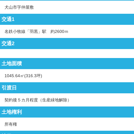
犬山市字仲屋敷
交通1
名鉄小牧線「羽黒」駅 約2600ｍ
交通2
土地面積
1045.64㎡(316.3坪)
引渡日
契約後５カ月程度（生産緑地解除）
土地権利
所有権