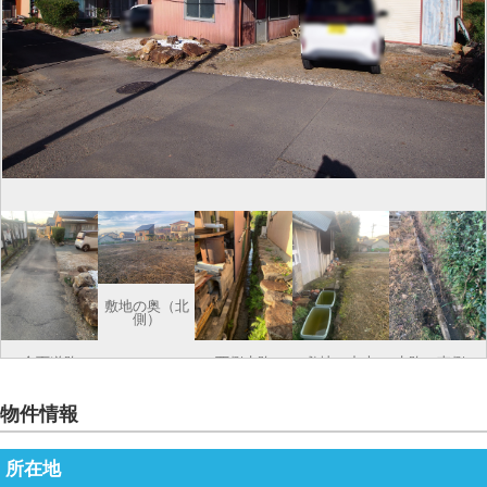
敷地の奥（北
側）
全面道路
西側水路
敷地の中央
水路（東側）
（水路）
物件情報
所在地